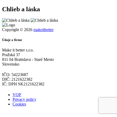
Chlieb a láska
Copyright © 2026
makeitbetter
Údaje o firme
Make it better s.r.o.
Pražská 37
811 04 Bratislava - Staré Mesto
Slovensko
IČO: 54223687
DIČ: 2121622382
IČ: DPH SK2121622382
VOP
Privacy policy
Cookies